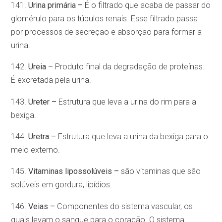
141.
Urina primária –
É o filtrado que acaba de passar do
glomérulo para os túbulos renais. Esse filtrado passa
por processos de secreção e absorção para formar a
urina.
142.
Ureia –
Produto final da degradação de proteínas.
É excretada pela urina.
143.
Ureter –
Estrutura que leva a urina do rim para a
bexiga.
144.
Uretra –
Estrutura que leva a urina da bexiga para o
meio externo.
145.
Vitaminas lipossolúveis –
são vitaminas que são
solúveis em gordura, lipídios.
146.
Veias –
Componentes do sistema vascular, os
quais levam o sangue para o coração. O sistema