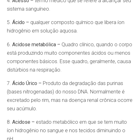
4.
Acesso –
termo médico que se refere a alcançar seu
sistema sanguíneo.
5.
Ácido –
qualquer composto químico que libera íon
hidrogênio em solução aquosa.
6.
Acidose metabólica –
Quadro clínico, quando o corpo
está produzindo muito componentes ácidos ou menos
componentes básicos. Esse quadro, geralmente, causa
distúrbios na respiração.
7.
Ácido Úrico –
Produto da degradação das purinas
(bases nitrogenadas) do nosso DNA. Normalmente é
excretado pelo rim, mas na doença renal crônica ocorre
seu acúmulo.
8.
Acidose –
estado metabólico em que se tem muito
íon hidrogênio no sangue e nos tecidos diminuindo o
pH.