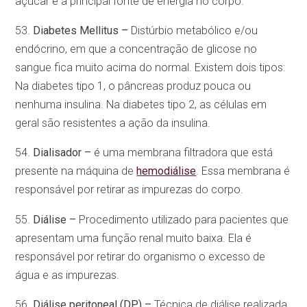
açúcar é a principal fonte de energia no corpo.
53.
Diabetes Mellitus –
Distúrbio metabólico e/ou
endócrino, em que a concentração de glicose no
sangue fica muito acima do normal. Existem dois tipos:
Na diabetes tipo 1, o pâncreas produz pouca ou
nenhuma insulina. Na diabetes tipo 2, as células em
geral são resistentes a ação da insulina.
54.
Dialisador –
é uma membrana filtradora que está
presente na máquina de
hemodiálise
. Essa membrana é
responsável por retirar as impurezas do corpo.
55.
Diálise –
Procedimento utilizado para pacientes que
apresentam uma função renal muito baixa. Ela é
responsável por retirar do organismo o excesso de
água e as impurezas.
56.
Diálise peritoneal (DP) –
Técnica de diálise realizada