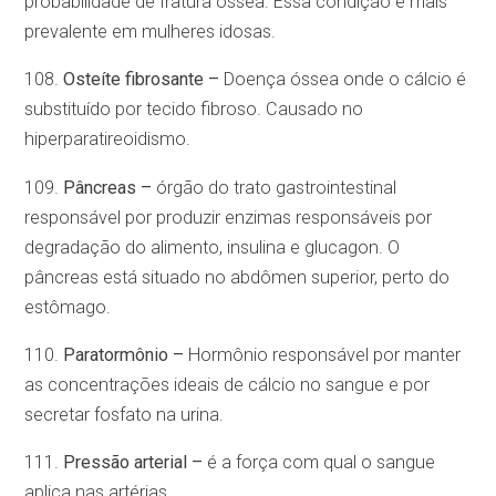
probabilidade de fratura óssea. Essa condição é mais
prevalente em mulheres idosas.
108.
Osteíte fibrosante –
Doença óssea onde o cálcio é
substituído por tecido fibroso. Causado no
hiperparatireoidismo.
109.
Pâncreas –
órgão do trato gastrointestinal
responsável por produzir enzimas responsáveis por
degradação do alimento, insulina e glucagon. O
pâncreas está situado no abdômen superior, perto do
estômago.
110.
Paratormônio –
Hormônio responsável por manter
as concentrações ideais de cálcio no sangue e por
secretar fosfato na urina.
111.
Pressão arterial –
é a força com qual o sangue
aplica nas artérias.