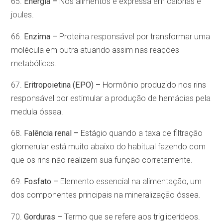
65.
Energia –
Nos alimentos é expressa em calorias e
joules.
66.
Enzima –
Proteína responsável por transformar uma
molécula em outra atuando assim nas reações
metabólicas.
67.
Eritropoietina (EPO) –
Hormônio produzido nos rins
responsável por estimular a produção de hemácias pela
medula óssea.
68.
Falência renal –
Estágio quando a taxa de filtração
glomerular está muito abaixo do habitual fazendo com
que os rins não realizem sua função corretamente.
69.
Fosfato –
Elemento essencial na alimentação, um
dos componentes principais na mineralização óssea.
70.
Gorduras –
Termo que se refere aos triglicerídeos.