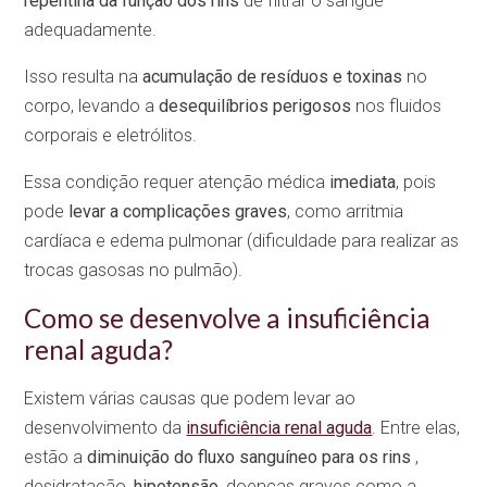
repentina da função dos rins
de filtrar o sangue
adequadamente.
Isso resulta na
acumulação de resíduos e toxinas
no
corpo, levando a
desequilíbrios perigosos
nos fluidos
corporais e eletrólitos.
Essa condição requer atenção médica
imediata
, pois
pode
levar a complicações graves
, como arritmia
cardíaca e edema pulmonar (dificuldade para realizar as
trocas gasosas no pulmão).
Como se desenvolve a insuficiência
renal aguda?
Existem várias causas que podem levar ao
desenvolvimento da
insuficiência renal aguda
. Entre elas,
estão a
diminuição do fluxo sanguíneo para os rins
,
desidratação,
hipotensão
, doenças graves como a