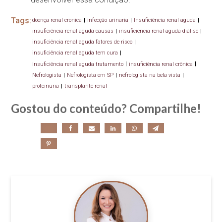
Tags:
doença renal cronica
|
infecção urinaria
|
Insuficiência renal aguda
|
insuficiência renal aguda causas
|
insuficiência renal aguda diálise
|
insuficiência renal aguda fatores de risco
|
insuficiência renal aguda tem cura
|
insuficiência renal aguda tratamento
|
insuficiência renal crônica
|
Nefrologista
|
Nefrologista em SP
|
nefrologista na bela vista
|
proteinuria
|
transplante renal
Gostou do conteúdo? Compartilhe!