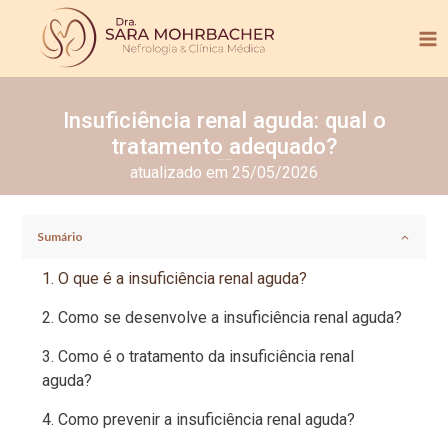
Insuficiência renal aguda: qual o
tratamento adequado?
Tempo de leitura:
2
min.
atualizado em 25/05/2026
Sumário
O que é a insuficiência renal aguda?
Como se desenvolve a insuficiência renal aguda?
Como é o tratamento da insuficiência renal
aguda?
Como prevenir a insuficiência renal aguda?