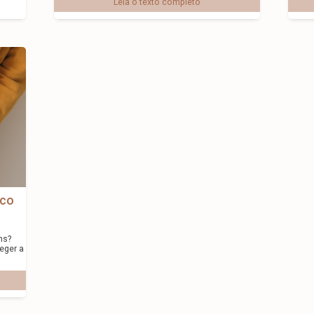
Leia o texto completo
sco
ns?
eger a