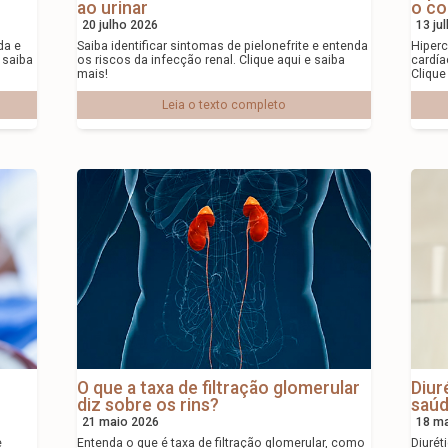
ao urinar
o co
20 julho 2026
13 ju
da e
Saiba identificar sintomas de pielonefrite e entenda
Hiperc
e saiba
os riscos da infecção renal. Clique aqui e saiba
cardía
mais!
Clique
Leia o texto completo
O que a taxa de filtração glomerular
Diur
diz sobre os rins?
saúd
21 maio 2026
18 m
e
Entenda o que é taxa de filtração glomerular, como
Diurét