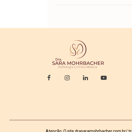
Atenção: O site drasaramohrbacher.com.br/ tra