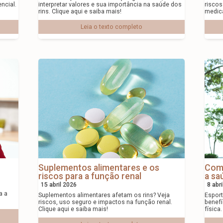
ncial.
interpretar valores e sua importância na saúde dos
risco
rins. Clique aqui e saiba mais!
medica
Leia o texto completo
Suplementos alimentares e os
Como
riscos para a função renal
a sa
15 abril 2026
8 abr
a a
Suplementos alimentares afetam os rins? Veja
Esport
riscos, uso seguro e impactos na função renal.
benefí
Clique aqui e saiba mais!
física