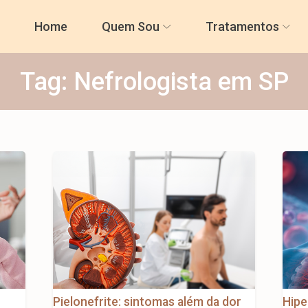
Home
Quem Sou
Tratamentos
Tag:
Nefrologista em SP
Pielonefrite: sintomas além da dor
Hipe