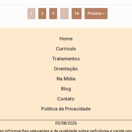
1
2
3
…
18
Próximo »
Home
Currículo
Tratamentos
Orientação
Na Mídia
Blog
Contato
Política de Privacidade
05/08/2026
z informações relevantes e de qualidade sobre nefrologia e saúde rena