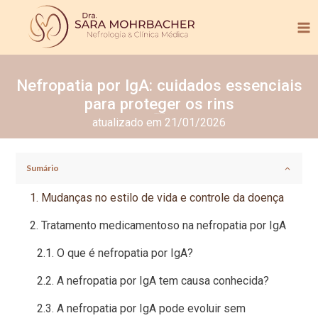
Nefropatia por IgA: cuidados essenciais
para proteger os rins
Tempo de leitura:
2
min.
atualizado em 21/01/2026
Sumário
Mudanças no estilo de vida e controle da doença
Tratamento medicamentoso na nefropatia por IgA
O que é nefropatia por IgA?
A nefropatia por IgA tem causa conhecida?
A nefropatia por IgA pode evoluir sem