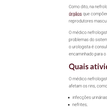
Como dito, na nefrol
órgãos
que compõem 
reprodutores mascul
O médico nefrologis
problemas do sistem
o urologista é consu
encaminhado para o n
Quais ativi
O médico nefrologis
afetam os rins, como
infecções urinárias
nefrites;