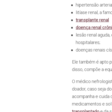
hipertensão arteria
litíase renal, a fa
transplante renal
doença renal crôn
lesão renal aguda,
hospitalares;
doenças renais cís
Ele também é apto pa
disso, compõe a equi
O médico nefrologist
doador, caso seja do
acompanha e cuida d
medicamentos e sol
transplantado
e da s