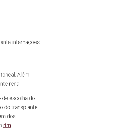
rante internações
itoneal. Além
nte renal.
o de escolha do
o do transplante,
gem dos
do
rim