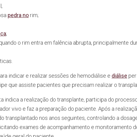
l;
mosa
pedra no
rim;
ica
;
 quando o rim entra em falência abrupta, principalmente du
ticas.
ra indicar e realizar sessões de hemodiálise e
diálise
per
pe que assiste pacientes que precisam realizar o transpla
a indica a realização do transplante, participa do process
ador vivo e faz a preparação do paciente. Após a realizaçã
o transplantado nos anos seguintes, controlando a dosa
icitando exames de acompanhamento e monitoramento 
aúde geral do paciente.