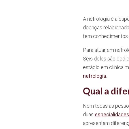
A nefrologia é a esp
doenças relacionadas
tem conhecimentos 
Para atuar em nefrol
Seis deles são dedi
estágio em clínica m
nefrologia
.
Qual a dife
Nem todas as pessoa
duas
especialidade
apresentam diferença