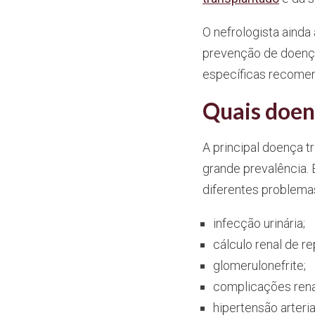
O nefrologista aind
prevenção de doença
específicas recome
Quais doen
A principal doença tr
grande prevalência. 
diferentes problemas
infecção urinária;
cálculo renal de re
glomerulonefrite;
complicações rena
hipertensão arteria