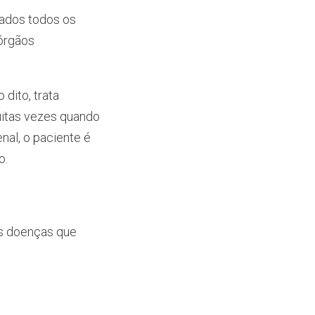
atados todos os
órgãos
dito, trata
uitas vezes quando
nal, o paciente é
o.
as doenças que