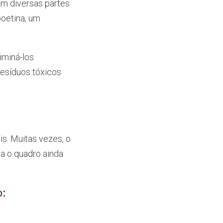
em diversas partes
poetina, um
iminá-los
resíduos tóxicos
s. Muitas vezes, o
na o quadro ainda
o: