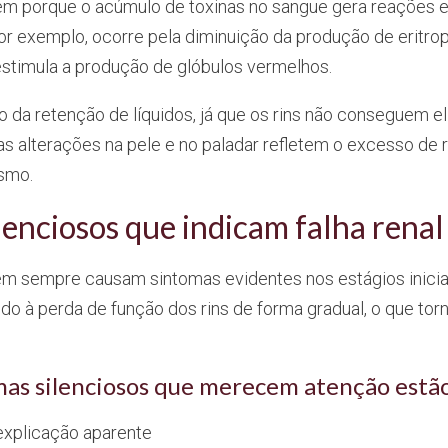
em porque o acúmulo de toxinas no sangue gera reações 
por exemplo, ocorre pela diminuição da produção de eritro
estimula a produção de glóbulos vermelhos.
o da retenção de líquidos, já que os rins não conseguem el
s alterações na pele e no paladar refletem o excesso de 
ismo.
lenciosos que indicam falha renal
m sempre causam sintomas evidentes nos estágios iniciai
do à perda de função dos rins de forma gradual, o que tor
mas silenciosos que merecem atenção estã
explicação aparente