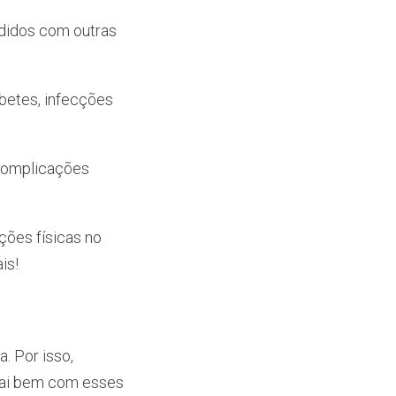
ndidos com outras
abetes, infecções
 complicações
ações físicas no
is!
a. Por isso,
 vai bem com esses