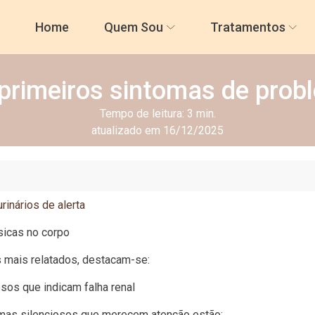
Home
Quem Sou
Tratamentos
primeiros sintomas de prob
Tempo de leitura:
3
min.
atualizado em 16/12/2025
urinários de alerta
sicas no corpo
s mais relatados, destacam-se:
sos que indicam falha renal
omas silenciosos que merecem atenção estão: