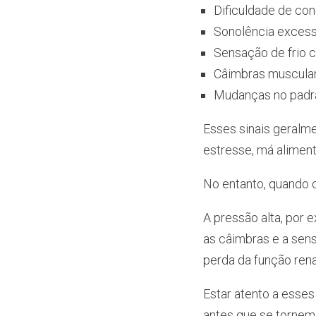
Dificuldade de co
Sonolência excessi
Sensação de frio
Câimbras muscular
Mudanças no padrã
Esses sinais geralm
estresse, má alimen
No entanto, quando 
A pressão alta, por 
as câimbras e a sens
perda da função rena
Estar atento a esses
antes que se tornem