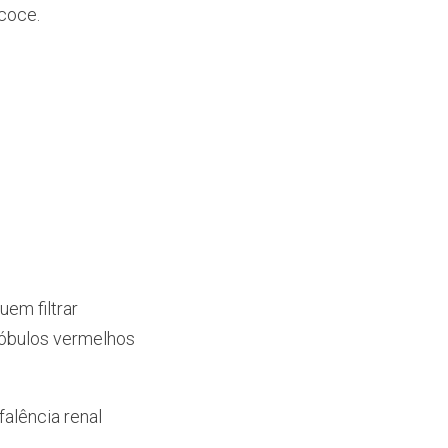
coce.
em filtrar
lóbulos vermelhos
falência renal