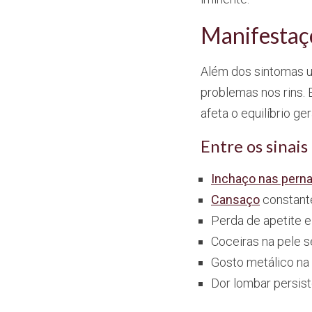
Manifestaçõ
Além dos sintomas ur
problemas nos rins.
afeta o equilíbrio ge
Entre os sinais
Inchaço nas pern
Cansaço
constante
Perda de apetite 
Coceiras na pele 
Gosto metálico na 
Dor lombar persis