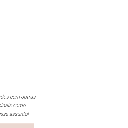
didos com outras
sinais como
esse assunto!