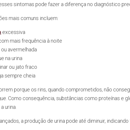
esses sintomas pode fazer a diferença no diagnóstico pre
ões mais comuns incluem:
a
excessiva
com mais frequência à noite
a ou avermelhada
e na urina
inar ou jato fraco
ga sempre cheia
orrem porque os rins, quando comprometidos, não consegu
ue. Como consequência, substâncias como proteínas e g
a urina.
nçados, a produção de urina pode até diminuir, indicando 