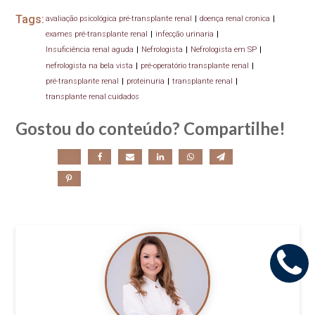
Tags:
avaliação psicológica pré-transplante renal
|
doença renal cronica
|
exames pré-transplante renal
|
infecção urinaria
|
Insuficiência renal aguda
|
Nefrologista
|
Nefrologista em SP
|
nefrologista na bela vista
|
pré-operatório transplante renal
|
pré-transplante renal
|
proteinuria
|
transplante renal
|
transplante renal cuidados
Gostou do conteúdo? Compartilhe!