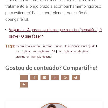
tratamento a longo prazo e acompanhamento rigoroso
para evitar recidivas e controlar a progressão da
doença renal.
Veja mais: A presença de sangue na urina (hematúria) é
grave? O que fazer?
Tags:
doença renal cronica
|
infecção urinaria
|
Insuficiência renal aguda
|
Nefrologista
|
Nefrologista em SP
|
nefrologista na bela vista
|
proteinuria
|
transplante renal
Gostou do conteúdo? Compartilhe!