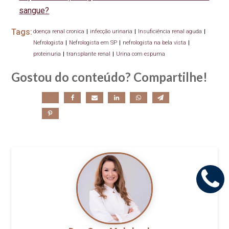
sangue?
Tags:
doença renal cronica
|
infecção urinaria
|
Insuficiência renal aguda
|
Nefrologista
|
Nefrologista em SP
|
nefrologista na bela vista
|
proteinuria
|
transplante renal
|
Urina com espuma
Gostou do conteúdo? Compartilhe!