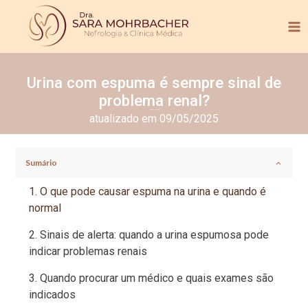
Urina com espuma é sempre sinal de
problema renal?
Tempo de leitura:
3
min.
atualizado em 09/05/2025
Sumário
O que pode causar espuma na urina e quando é
normal
Sinais de alerta: quando a urina espumosa pode
indicar problemas renais
Quando procurar um médico e quais exames são
indicados